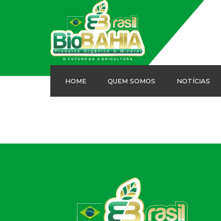
HOME
QUEM SOMOS
NOTÍCIAS
It s