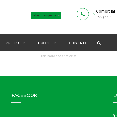
Comercial
Select Language
▼
+55 (77) 9 
PRODUTOS
PROJETOS
CONTATO
Pesquisa
eems that something went w
This page does not exist.
FACEBOOK
L