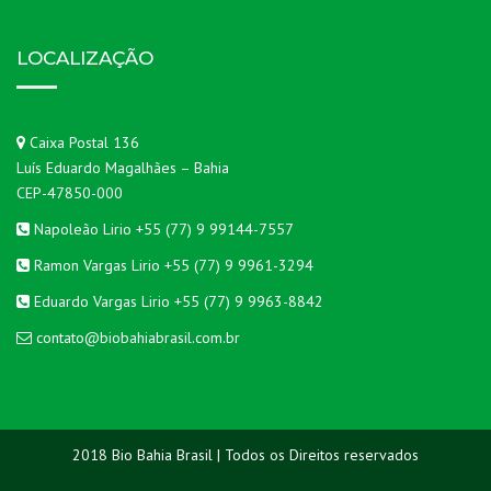
LOCALIZAÇÃO
Caixa Postal 136
Luís Eduardo Magalhães – Bahia
CEP-47850-000
Napoleão Lirio +55 (77) 9 99144-7557
Ramon Vargas Lirio +55 (77) 9 9961-3294
Eduardo Vargas Lirio +55 (77) 9 9963-8842
contato@biobahiabrasil.com.br
2018 Bio Bahia Brasil | Todos os Direitos reservados