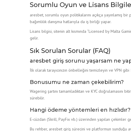
Sorumlu Oyun ve Lisans Bilgile
a​resbet, sorumlu oyun politikalarını açıkça yayınlamış bir p
bağımlılık danışma hatlarıyla da iş birliği yapar.
Lisans bilgisi, sitenin alt kısmında “Licensed by Malta Gam
gelir.
Sık Sorulan Sorular (FAQ)
a​resbet giriş sorunu yaşarsam ne y
İlk olarak tarayıcınızın önbelleğini temizleyin ve VPN gibi
Bonusumu ne zaman çekebilirim?
Wagering şartını tamamladıktan ve KYC doğrulamasını bitird
sürebilir.
Hangi ödeme yöntemleri en hızlıdır?
E‑cüzdan (Skrill, PayFix vb.) üzerinden yapılan çekimler g
Bu rehber, aresbet giriş sürecini ve platformun sunduğu avan