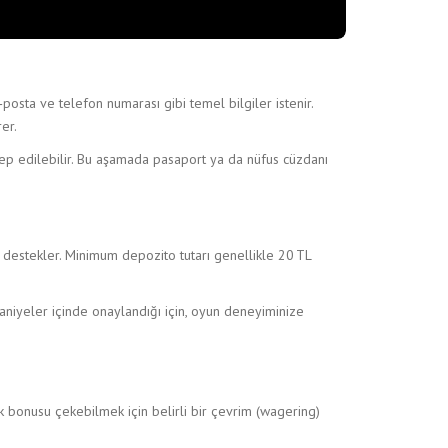
‑posta ve telefon numarası gibi temel bilgiler istenir.
er.
lep edilebilir. Bu aşamada pasaport ya da nüfus cüzdanı
ni destekler. Minimum depozito tutarı genellikle 20 TL
niyeler içinde onaylandığı için, oyun deneyiminize
k bonusu çekebilmek için belirli bir çevrim (wagering)