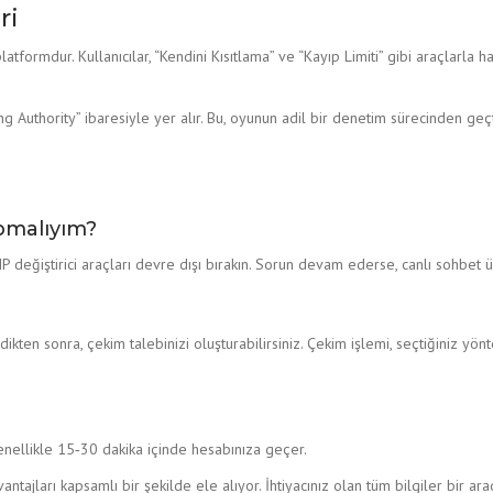
ri
latformdur. Kullanıcılar, “Kendini Kısıtlama” ve “Kayıp Limiti” gibi araçlarla h
ing Authority” ibaresiyle yer alır. Bu, oyunun adil bir denetim sürecinden ge
apmalıyım?
 IP değiştirici araçları devre dışı bırakın. Sorun devam ederse, canlı sohbet 
ikten sonra, çekim talebinizi oluşturabilirsiniz. Çekim işlemi, seçtiğiniz y
enellikle 15‑30 dakika içinde hesabınıza geçer.
tajları kapsamlı bir şekilde ele alıyor. İhtiyacınız olan tüm bilgiler bir ara