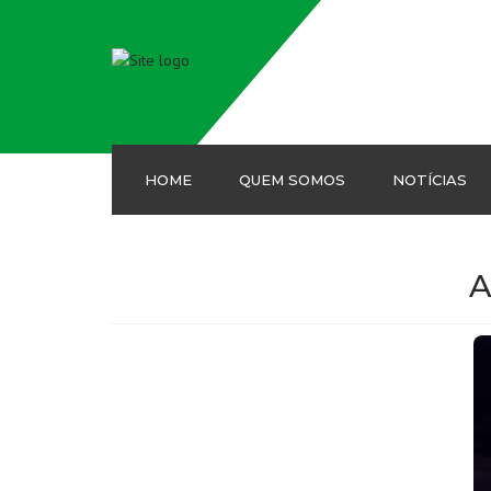
HOME
QUEM SOMOS
NOTÍCIAS
A