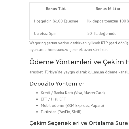
Bonus Türü
Bonus Miktarı
Hoşgeldin %100 Eşleşme
İlk depozitonuzun 100 
Ücretsiz Spin
50 TL değerinde
Wagering şartını yerine getirirken, yüksek RTP (geri dönüş 
oyunlarda bonusunuzu çekmek uzun sürebilir.
Ödeme Yöntemleri ve Çekim H
a​resbet, Türkiye’de yaygın olarak kullanılan ödeme kanalla
Depozito Yöntemleri
Kredi / Banka Kartı (Visa, MasterCard)
EFT / Hızlı EFT
Mobil ödeme (BKM Express, Papara)
E‑cüzdan (PayFix, Skrill)
Çekim Seçenekleri ve Ortalama Süre