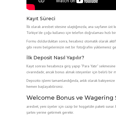
Kayıt Süreci
İlk olarak aresbet sitesine ulaştığınızda, ana sayfanın üst 
Türkiye’de çoğu kullanıcı için telefon doğrulaması hızlı b
Formu doldurduktan sonra, hesabınız otomatik olarak aktif
gibi resmi belgelerinizin net bir fotoğrafını yüklemeniz ge
İlk Deposit Nasıl Yapılır?
Kayıt sonrası hesabınıza giriş yapıp “Para Yatır” sekmesine
civarındadır, ancak bonus almak isteyenler için belirli bir 
Depozito işlemi tamamlandığında, anlık olarak bakiyenize
hemen başlayabilirsiniz.
Welcome Bonus ve Wagering Ş
aresbet, yeni üyeler için cazip bir hoşgeldin paketi sunar
şartını yerine getirmek gerekir.